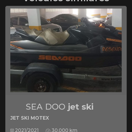
SEA DOO
jet ski
JET SKI MOTEX
2021/2021
30.000 km