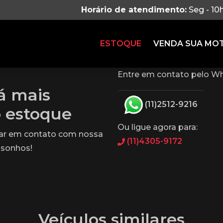
Horário de atendimento:
Seg - 10
ESTOQUE
VENDA SUA MO
Entre em contato pelo Wh
tá mais
(11)2512-9216
o estoque
Ou ligue agora para:
rar em contato com nossa
(11)4305-9172
 sonhos!
Veículos similares