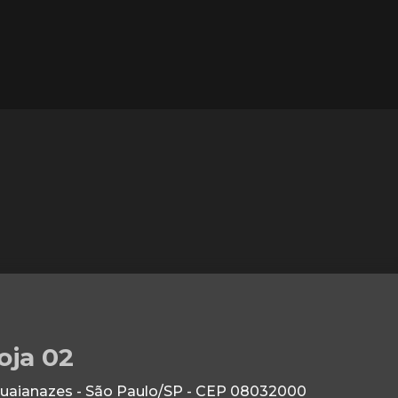
oja 02
Guaianazes - São Paulo/SP - CEP 08032000