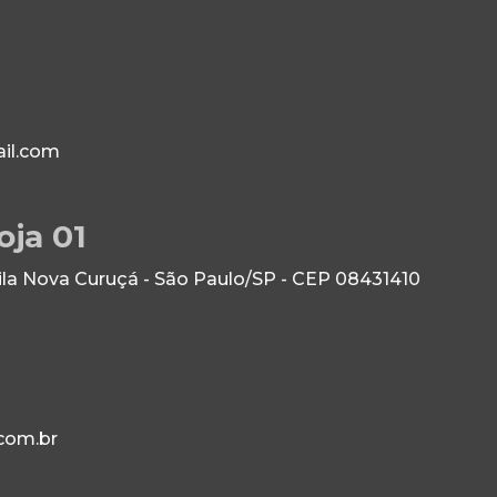
il.com
oja 01
Vila Nova Curuçá - São Paulo/SP - CEP 08431410
com.br