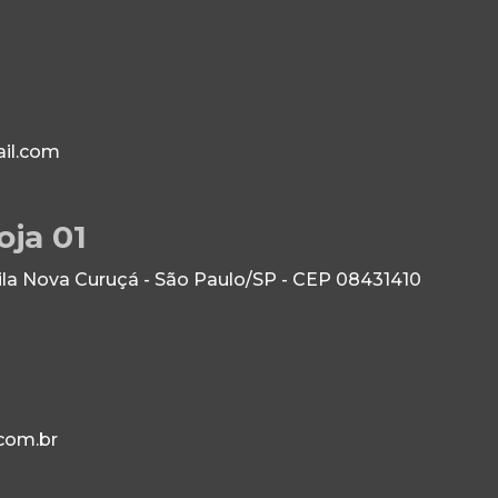
il.com
oja 01
Vila Nova Curuçá - São Paulo/SP - CEP 08431410
com.br