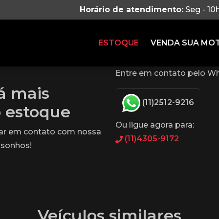
Horário de atendimento:
Seg - 10
ESTOQUE
VENDA SUA MO
Entre em contato pelo Wh
tá mais
(11)2512-9216
o estoque
Ou ligue agora para:
rar em contato com nossa
(11)4305-9172
 sonhos!
Veículos similares