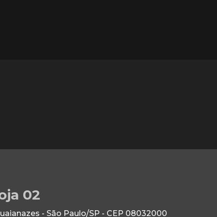
oja 02
Guaianazes - São Paulo/SP - CEP 08032000