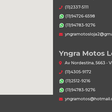
(11)2337-5111
(11)94726-6598
(11)94783-9276
yngramotosloja2@gma
Yngra Motos L
Av Nordestina, 5663 - 
(11)4305-9172
(11)2512-9216
(11)94783-9276
yngramotos@hotmail.