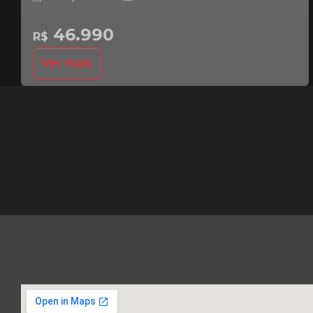
46.990
R$
Ver mais