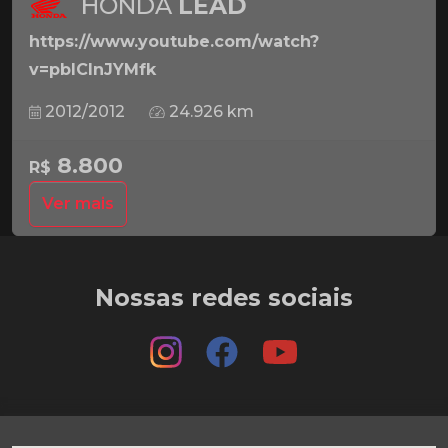
HONDA
LEAD
https://www.youtube.com/watch?
v=pbICInJYMfk
2012/2012
24.926 km
8.800
R$
Ver mais
Nossas redes sociais