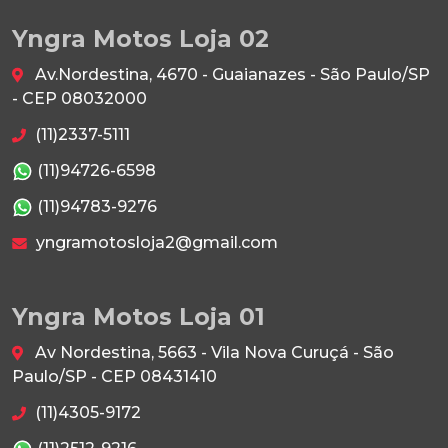
Yngra Motos Loja 02
Av.Nordestina, 4670 - Guaianazes - São Paulo/SP
- CEP 08032000
(11)2337-5111
(11)94726-6598
(11)94783-9276
yngramotosloja2@gmail.com
Yngra Motos Loja 01
Av Nordestina, 5663 - Vila Nova Curuçá - São
Paulo/SP - CEP 08431410
(11)4305-9172