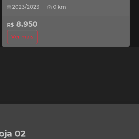
2023/2023
0 km
8.950
R$
Ver mais
oja 02