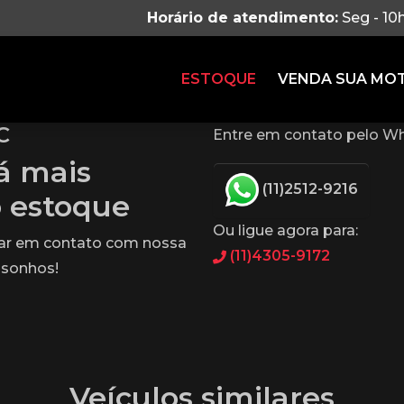
Horário de atendimento:
Seg - 10
ESTOQUE
VENDA SUA MO
C
Entre em contato pelo Wh
tá mais
(11)2512-9216
o estoque
Ou ligue agora para:
rar em contato com nossa
(11)4305-9172
 sonhos!
Veículos similares