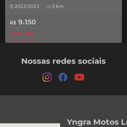
2023/2023
0 km
9.150
R$
Ver mais
Nossas redes sociais
Yngra Motos L