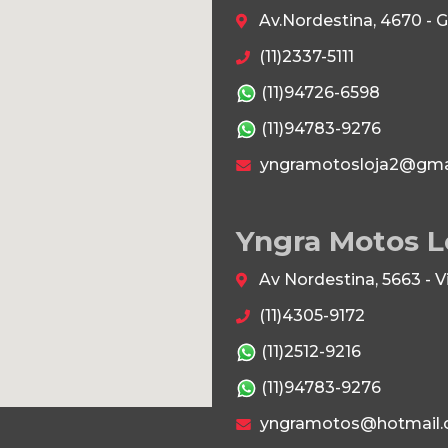
Av.Nordestina, 4670 - 
(11)2337-5111
(11)94726-6598
(11)94783-9276
yngramotosloja2@gma
Yngra Motos L
Av Nordestina, 5663 - 
(11)4305-9172
(11)2512-9216
(11)94783-9276
yngramotos@hotmail.