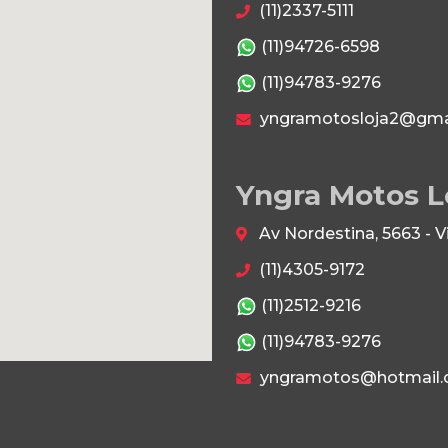
(11)2337-5111
(11)94726-6598
(11)94783-9276
yngramotosloja2@gma
Yngra Motos L
Av Nordestina, 5663 - 
(11)4305-9172
(11)2512-9216
(11)94783-9276
yngramotos@hotmail.