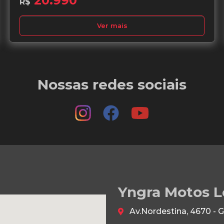
20.990
R$
Ver mais
Nossas redes sociais
Yngra Motos L
Av.Nordestina, 4670 - 