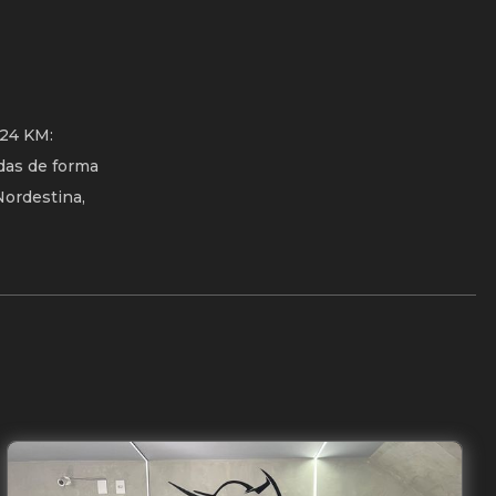
024 KM:
das de forma
Nordestina,