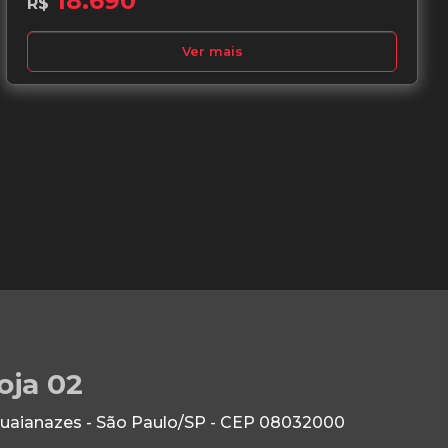
18.690
R$
Ver mais
oja 02
Guaianazes - São Paulo/SP - CEP 08032000