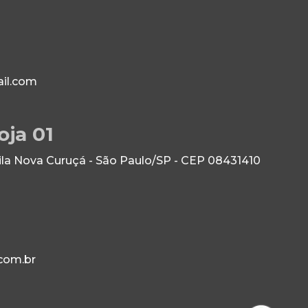
il.com
oja 01
Vila Nova Curuçá - São Paulo/SP - CEP 08431410
com.br