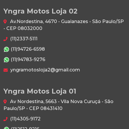
Yngra Motos Loja 02
Av.Nordestina, 4670 - Guaianazes - São Paulo/SP
- CEP 08032000
(11)2337-5111
(11)94726-6598
(11)94783-9276
yngramotosloja2@gmail.com
Yngra Motos Loja 01
Av Nordestina, 5663 - Vila Nova Curuçá - São
Paulo/SP - CEP 08431410
(11)4305-9172