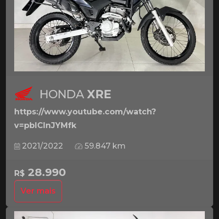
HONDA
XRE
https://www.youtube.com/watch?
v=pbICInJYMfk
2021/2022
59.847 km
28.990
R$
Ver mais