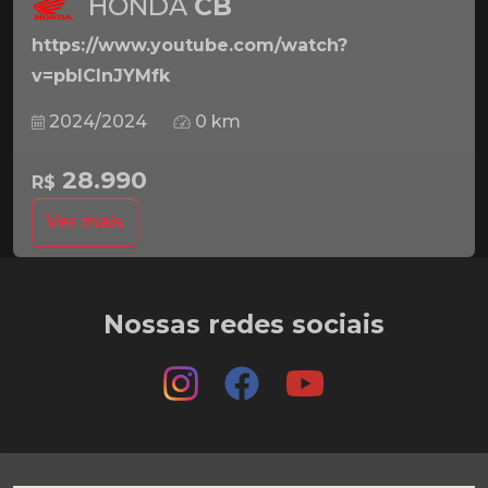
HONDA
CB
https://www.youtube.com/watch?
v=pbICInJYMfk
2024/2024
0 km
28.990
R$
Ver mais
Nossas redes sociais