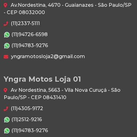
Av.Nordestina, 4670 - Guaianazes - São Paulo/SP
- CEP 08032000
(11)2337-5111
(11)94726-6598
(11)94783-9276
yngramotosloja2@gmail.com
Yngra Motos Loja 01
Av Nordestina, 5663 - Vila Nova Curuçá - São
Paulo/SP - CEP 08431410
(11)4305-9172
(11)2512-9216
(11)94783-9276