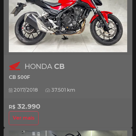
HONDA
CB
CB 500F
2017/2018
37.501 km
32.990
R$
Ver mais