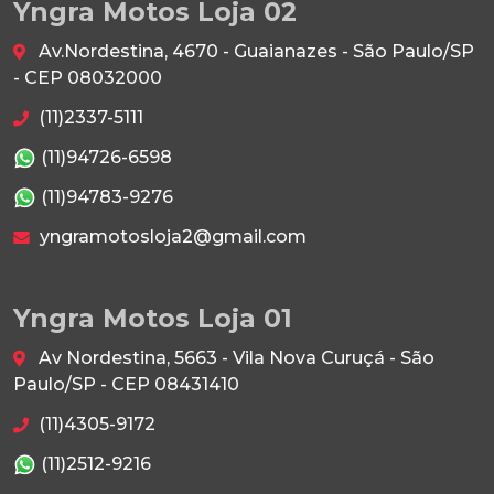
Yngra Motos Loja 02
Av.Nordestina, 4670 - Guaianazes - São Paulo/SP
- CEP 08032000
(11)2337-5111
(11)94726-6598
(11)94783-9276
yngramotosloja2@gmail.com
Yngra Motos Loja 01
Av Nordestina, 5663 - Vila Nova Curuçá - São
Paulo/SP - CEP 08431410
(11)4305-9172
(11)2512-9216