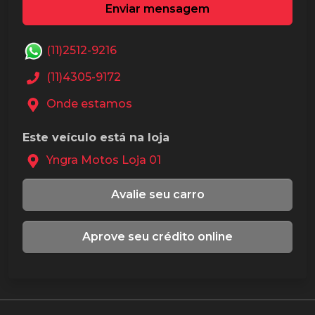
Enviar mensagem
(11)2512-9216
(11)4305-9172
Onde estamos
Este veículo está na loja
Yngra Motos Loja 01
Avalie seu carro
Aprove seu crédito online