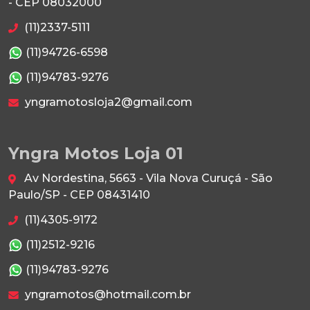
- CEP 08032000
(11)2337-5111
(11)94726-6598
(11)94783-9276
yngramotosloja2@gmail.com
Yngra Motos Loja 01
Av Nordestina, 5663 - Vila Nova Curuçá - São
Paulo/SP - CEP 08431410
(11)4305-9172
(11)2512-9216
(11)94783-9276
yngramotos@hotmail.com.br