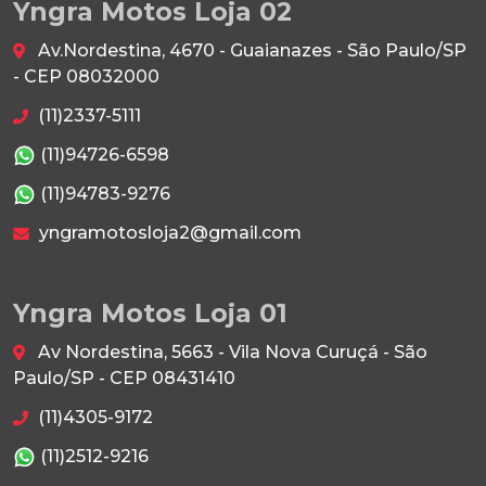
Yngra Motos Loja 02
Av.Nordestina, 4670 - Guaianazes - São Paulo/SP
- CEP 08032000
(11)2337-5111
(11)94726-6598
(11)94783-9276
yngramotosloja2@gmail.com
Yngra Motos Loja 01
Av Nordestina, 5663 - Vila Nova Curuçá - São
Paulo/SP - CEP 08431410
(11)4305-9172
(11)2512-9216