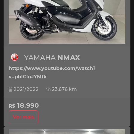
YAMAHA
NMAX
https://www.youtube.com/watch?
v=pbICInJYMfk
2021/2022
23.676 km
18.990
R$
Ver mais