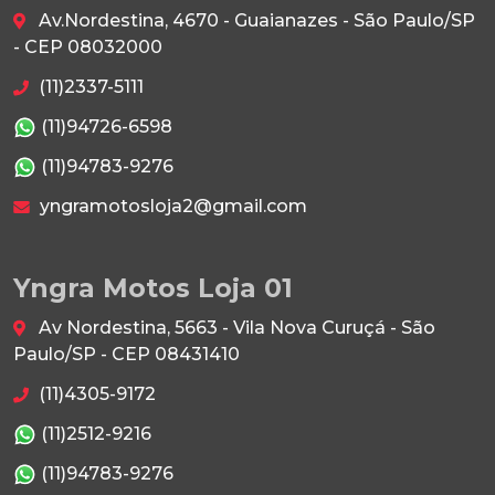
Av.Nordestina, 4670 - Guaianazes - São Paulo/SP
- CEP 08032000
(11)2337-5111
(11)94726-6598
(11)94783-9276
yngramotosloja2@gmail.com
Yngra Motos Loja 01
Av Nordestina, 5663 - Vila Nova Curuçá - São
Paulo/SP - CEP 08431410
(11)4305-9172
(11)2512-9216
(11)94783-9276