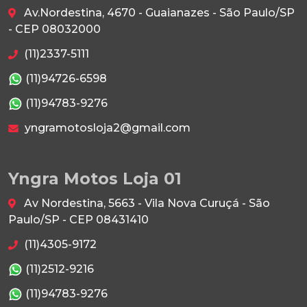
Av.Nordestina, 4670 - Guaianazes - São Paulo/SP
- CEP 08032000
(11)2337-5111
(11)94726-6598
(11)94783-9276
yngramotosloja2@gmail.com
Yngra Motos Loja 01
Av Nordestina, 5663 - Vila Nova Curuçá - São
Paulo/SP - CEP 08431410
(11)4305-9172
(11)2512-9216
(11)94783-9276