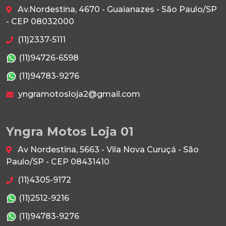
Av.Nordestina, 4670 - Guaianazes - São Paulo/SP
- CEP 08032000
(11)2337-5111
(11)94726-6598
(11)94783-9276
yngramotosloja2@gmail.com
Yngra Motos Loja 01
Av Nordestina, 5663 - Vila Nova Curuçá - São
Paulo/SP - CEP 08431410
(11)4305-9172
(11)2512-9216
(11)94783-9276