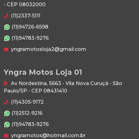
- CEP 08032000
(11)2337-5111
(11)94726-6598
(11)94783-9276
yngramotosloja2@gmail.com
Yngra Motos Loja 01
Av Nordestina, 5663 - Vila Nova Curuçá - São
Paulo/SP - CEP 08431410
(11)4305-9172
(11)2512-9216
(11)94783-9276
yngramotos@hotmail.com.br