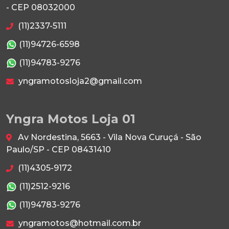
- CEP 08032000
(11)2337-5111
(11)94726-6598
(11)94783-9276
yngramotosloja2@gmail.com
Yngra Motos Loja 01
Av Nordestina, 5663 - Vila Nova Curuçá - São
Paulo/SP - CEP 08431410
(11)4305-9172
(11)2512-9216
(11)94783-9276
yngramotos@hotmail.com.br