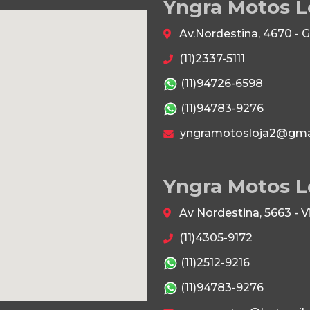
Yngra Motos L
Av.Nordestina, 4670 - 
(11)2337-5111
(11)94726-6598
(11)94783-9276
yngramotosloja2@gma
Yngra Motos L
Av Nordestina, 5663 - 
(11)4305-9172
(11)2512-9216
(11)94783-9276