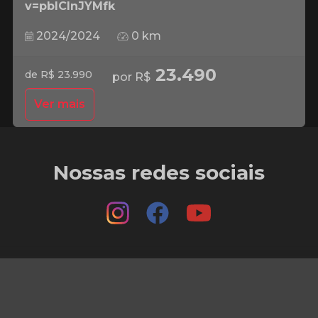
v=pbICInJYMfk
2024/2024
0 km
23.490
de R$ 23.990
por R$
Ver mais
Nossas redes sociais