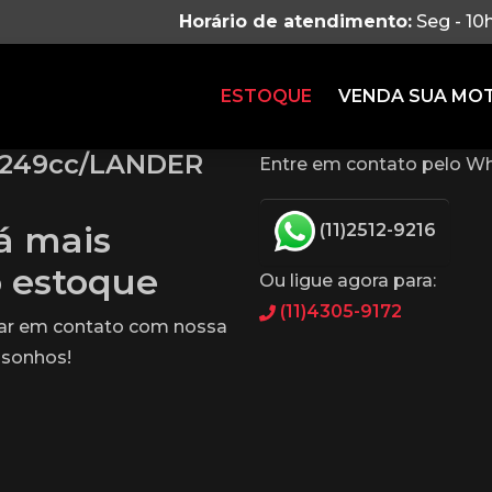
Horário de atendimento:
Seg - 10
ESTOQUE
VENDA SUA MO
 249cc/LANDER
Entre em contato pelo Wh
tá mais
(11)2512-9216
o estoque
Ou ligue agora para:
(11)4305-9172
rar em contato com nossa
 sonhos!