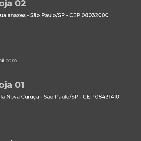
oja 02
Guaianazes - São Paulo/SP - CEP 08032000
il.com
oja 01
Vila Nova Curuçá - São Paulo/SP - CEP 08431410