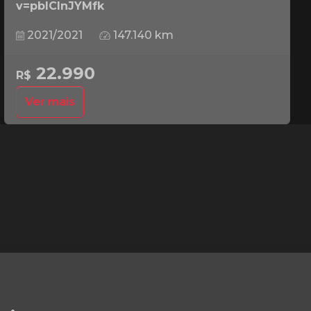
v=pbICInJYMfk
2021/2021
147.140 km
22.990
R$
Ver mais