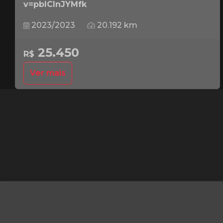
v=pbICInJYMfk
2023/2023
20.192 km
25.450
R$
Ver mais