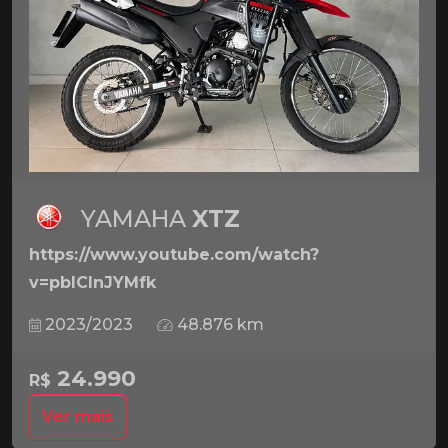
YAMAHA
XTZ
https://www.youtube.com/watch?
v=pbICInJYMfk
2023/2023
48.876 km
24.990
R$
Ver mais