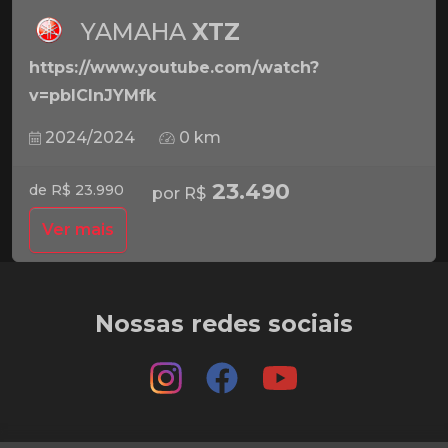
YAMAHA
XTZ
https://www.youtube.com/watch?
v=pbICInJYMfk
2024/2024
0 km
23.490
de R$ 23.990
por R$
Ver mais
Nossas redes sociais