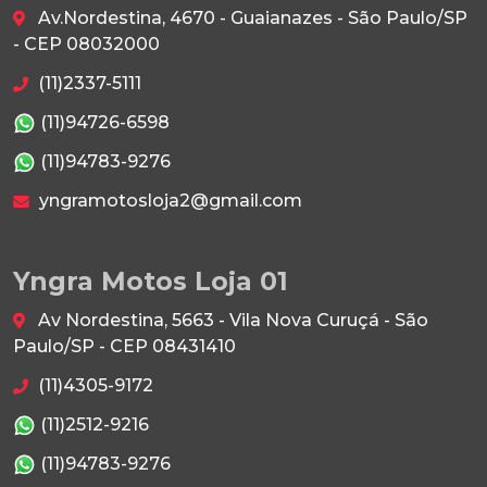
Av.Nordestina, 4670 - Guaianazes - São Paulo/SP
- CEP 08032000
(11)2337-5111
(11)94726-6598
(11)94783-9276
yngramotosloja2@gmail.com
Yngra Motos Loja 01
Av Nordestina, 5663 - Vila Nova Curuçá - São
Paulo/SP - CEP 08431410
(11)4305-9172
(11)2512-9216
(11)94783-9276