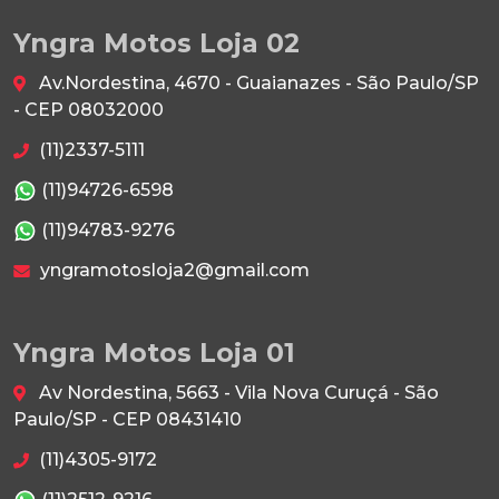
Yngra Motos Loja 02
Av.Nordestina, 4670 - Guaianazes - São Paulo/SP
- CEP 08032000
(11)2337-5111
(11)94726-6598
(11)94783-9276
yngramotosloja2@gmail.com
Yngra Motos Loja 01
Av Nordestina, 5663 - Vila Nova Curuçá - São
Paulo/SP - CEP 08431410
(11)4305-9172