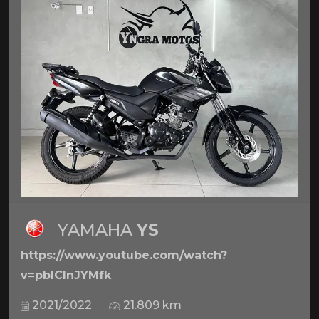
YAMAHA
YS
https://www.youtube.com/watch?
v=pbICInJYMfk
2021/2022
21.809 km