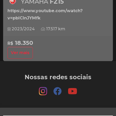
YAMAHA
FZ15
https://www.youtube.com/watch?
v=pbICInJYMfk
2023/2024
17.517 km
18.350
R$
Ver mais
Nossas redes sociais