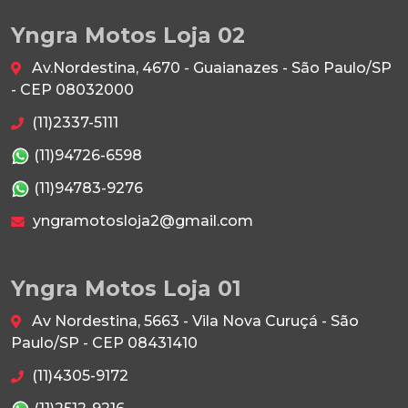
Yngra Motos Loja 02
Av.Nordestina, 4670 - Guaianazes - São Paulo/SP
- CEP 08032000
(11)2337-5111
(11)94726-6598
(11)94783-9276
yngramotosloja2@gmail.com
Yngra Motos Loja 01
Av Nordestina, 5663 - Vila Nova Curuçá - São
Paulo/SP - CEP 08431410
(11)4305-9172