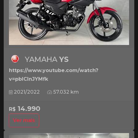
YAMAHA
YS
https://www.youtube.com/watch?
v=pbICInJYMfk
2021/2022
57.032 km
14.990
R$
Ver mais