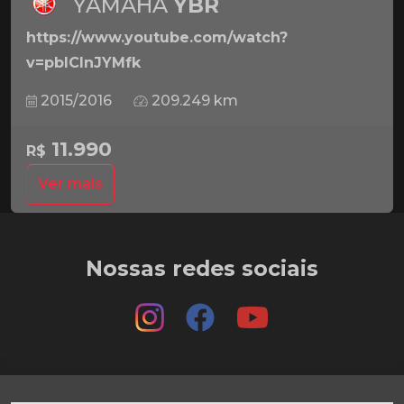
YAMAHA
YBR
https://www.youtube.com/watch?
v=pbICInJYMfk
2015/2016
209.249 km
11.990
R$
Ver mais
Nossas redes sociais