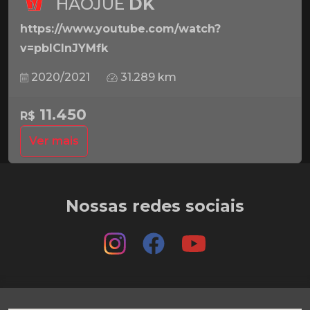
HAOJUE
DK
https://www.youtube.com/watch?
v=pbICInJYMfk
2020/2021
31.289 km
11.450
R$
Ver mais
Nossas redes sociais