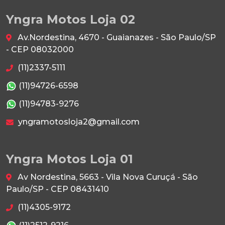
Yngra Motos Loja 02
Av.Nordestina, 4670 - Guaianazes - São Paulo/SP
- CEP 08032000
(11)2337-5111
(11)94726-6598
(11)94783-9276
yngramotosloja2@gmail.com
Yngra Motos Loja 01
Av Nordestina, 5663 - Vila Nova Curuçá - São
Paulo/SP - CEP 08431410
(11)4305-9172