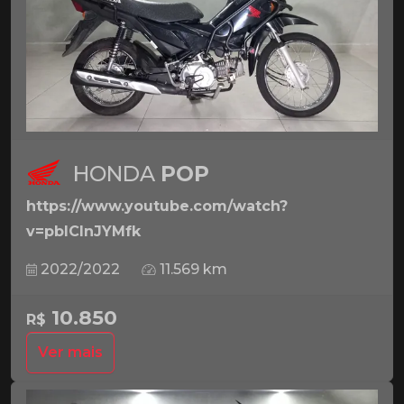
HONDA
POP
https://www.youtube.com/watch?
v=pbICInJYMfk
2022/2022
11.569 km
10.850
R$
Ver mais