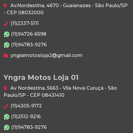
Av.Nordestina, 4670 - Guaianazes - São Paulo/SP
- CEP 08032000
(11)2337-5111
(11)94726-6598
(11)94783-9276
yngramotosloja2@gmail.com
Yngra Motos Loja 01
Av Nordestina, 5663 - Vila Nova Curuçá - São
Paulo/SP - CEP 08431410
(11)4305-9172
(11)2512-9216
(11)94783-9276