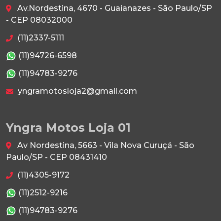
Av.Nordestina, 4670 - Guaianazes - São Paulo/SP
- CEP 08032000
(11)2337-5111
(11)94726-6598
(11)94783-9276
yngramotosloja2@gmail.com
Yngra Motos Loja 01
Av Nordestina, 5663 - Vila Nova Curuçá - São
Paulo/SP - CEP 08431410
(11)4305-9172
(11)2512-9216
(11)94783-9276