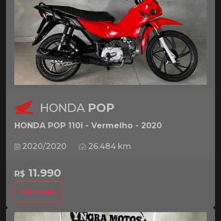
HONDA
POP
HONDA POP 110i - Vermelho - 2020
2020/2020
26.484 km
11.990
R$
Ver mais