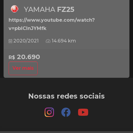
YAMAHA
FZ25
https://www.youtube.com/watch?
v=pbICInJYMfk
2020/2021
14.694 km
20.690
R$
Ver mais
Nossas redes sociais