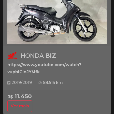
HONDA
BIZ
https://www.youtube.com/watch?
v=pbICInJYMfk
2019/2019
58.515 km
11.450
R$
Ver mais