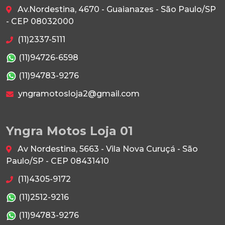
Av.Nordestina, 4670 - Guaianazes - São Paulo/SP
- CEP 08032000
(11)2337-5111
(11)94726-6598
(11)94783-9276
yngramotosloja2@gmail.com
Yngra Motos Loja 01
Av Nordestina, 5663 - Vila Nova Curuçá - São
Paulo/SP - CEP 08431410
(11)4305-9172
(11)2512-9216
(11)94783-9276