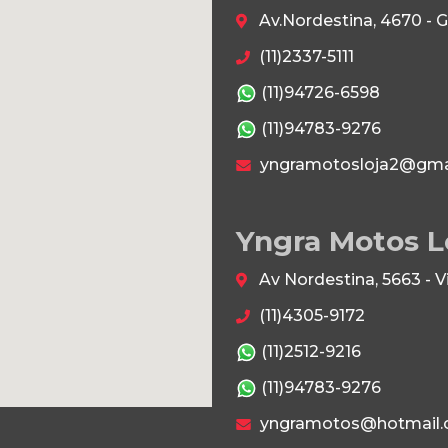
Av.Nordestina, 4670 - 
(11)2337-5111
(11)94726-6598
(11)94783-9276
yngramotosloja2@gma
Yngra Motos L
Av Nordestina, 5663 - 
(11)4305-9172
(11)2512-9216
(11)94783-9276
yngramotos@hotmail.