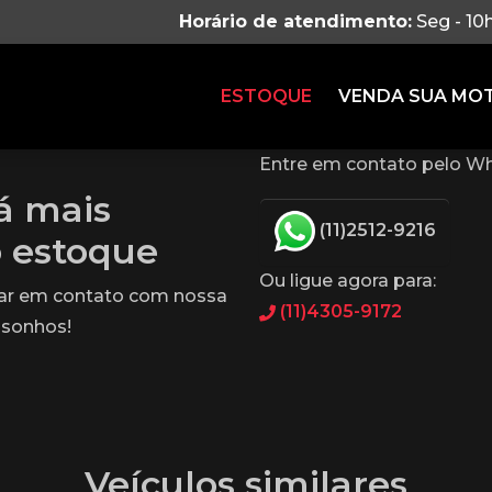
Horário de atendimento:
Seg - 10
ESTOQUE
VENDA SUA MO
Entre em contato pelo Wh
tá mais
(11)2512-9216
o estoque
Ou ligue agora para:
rar em contato com nossa
(11)4305-9172
 sonhos!
Veículos similares