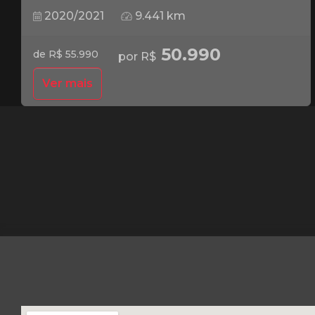
2020/2021
9.441 km
50.990
de R$ 55.990
por R$
Ver mais