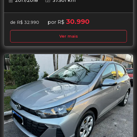
2017/2018
37.501 km
30.990
por R$
de R$ 32.990
Ver mais