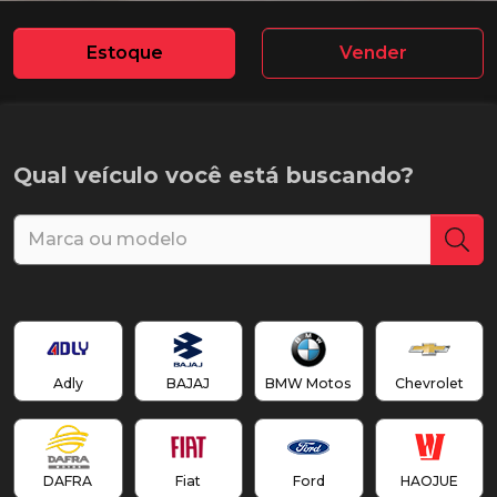
Estoque
Vender
Qual veículo você está buscando?
Adly
BAJAJ
BMW Motos
Chevrolet
DAFRA
Fiat
Ford
HAOJUE