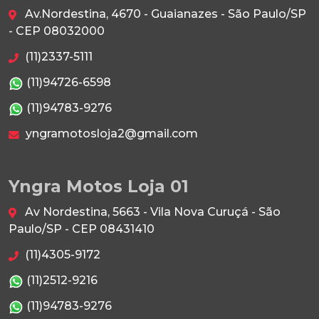
Av.Nordestina, 4670 - Guaianazes - São Paulo/SP
- CEP 08032000
(11)2337-5111
(11)94726-6598
(11)94783-9276
yngramotosloja2@gmail.com
Yngra Motos Loja 01
Av Nordestina, 5663 - Vila Nova Curuçá - São
Paulo/SP - CEP 08431410
(11)4305-9172
(11)2512-9216
(11)94783-9276