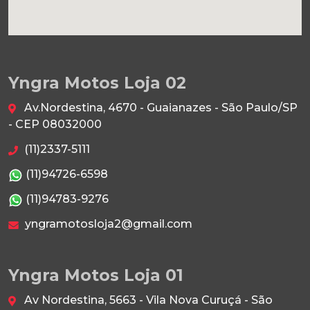
Yngra Motos Loja 02
Av.Nordestina, 4670 - Guaianazes - São Paulo/SP
- CEP 08032000
(11)2337-5111
(11)94726-6598
(11)94783-9276
yngramotosloja2@gmail.com
Yngra Motos Loja 01
Av Nordestina, 5663 - Vila Nova Curuçá - São