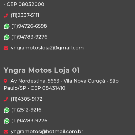
- CEP 08032000
(11)2337-5111
(11)94726-6598
(11)94783-9276
yngramotosloja2@gmail.com
Yngra Motos Loja 01
Av Nordestina, 5663 - Vila Nova Curuçá - São
Paulo/SP - CEP 08431410
(11)4305-9172
(11)2512-9216
(11)94783-9276
yngramotos@hotmail.com.br