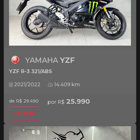
YAMAHA
YZF
YZF R-3 321/ABS
2021/2022
14.409 km
25.990
de R$ 29.490
por R$
Ver mais