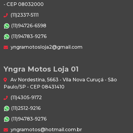
- CEP 08032000
(11)2337-5111
(11)94726-6598
(11)94783-9276
yngramotosloja2@gmail.com
Yngra Motos Loja 01
Av Nordestina, 5663 - Vila Nova Curuçá - São
Paulo/SP - CEP 08431410
(11)4305-9172
(11)2512-9216
(11)94783-9276
yngramotos@hotmail.com.br