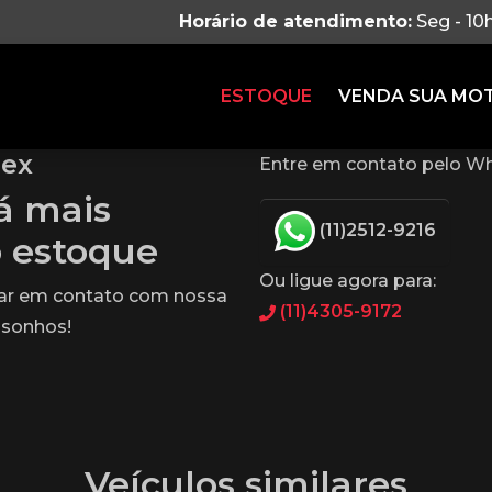
Horário de atendimento:
Seg - 10
ESTOQUE
VENDA SUA MO
lex
Entre em contato pelo Wh
tá mais
(11)2512-9216
o estoque
Ou ligue agora para:
rar em contato com nossa
(11)4305-9172
 sonhos!
Veículos similares