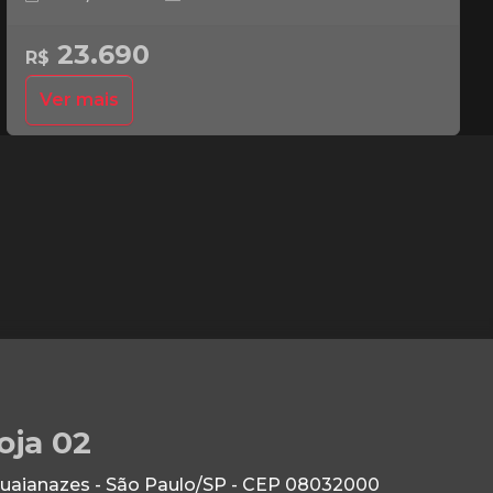
23.690
R$
Ver mais
oja 02
Guaianazes - São Paulo/SP - CEP 08032000