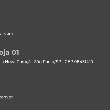
il.com
oja 01
Vila Nova Curuçá - São Paulo/SP - CEP 08431410
com.br