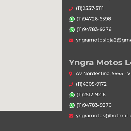
(11)2337-5111
(11)94726-6598
(11)94783-9276
yngramotosloja2@gma
Yngra Motos L
Av Nordestina, 5663 - 
(11)4305-9172
(11)2512-9216
(11)94783-9276
yngramotos@hotmail.