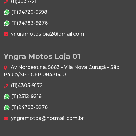
(11)2337-5111
(11)94726-6598
(11)94783-9276
yngramotosloja2@gmail.com
Yngra Motos Loja 01
Av Nordestina, 5663 - Vila Nova Curuçá - São
Paulo/SP - CEP 08431410
(11)4305-9172
(11)2512-9216
(11)94783-9276
yngramotos@hotmail.com.br