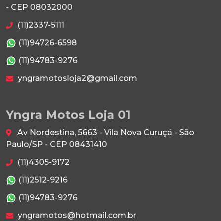
- CEP 08032000
(11)2337-5111
(11)94726-6598
(11)94783-9276
yngramotosloja2@gmail.com
Yngra Motos Loja 01
Av Nordestina, 5663 - Vila Nova Curuçá - São
Paulo/SP - CEP 08431410
(11)4305-9172
(11)2512-9216
(11)94783-9276
yngramotos@hotmail.com.br