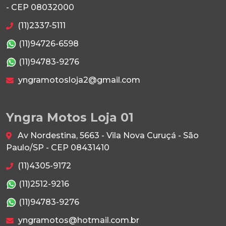
- CEP 08032000
(11)2337-5111
(11)94726-6598
(11)94783-9276
yngramotosloja2@gmail.com
Yngra Motos Loja 01
Av Nordestina, 5663 - Vila Nova Curuçá - São
Paulo/SP - CEP 08431410
(11)4305-9172
(11)2512-9216
(11)94783-9276
yngramotos@hotmail.com.br