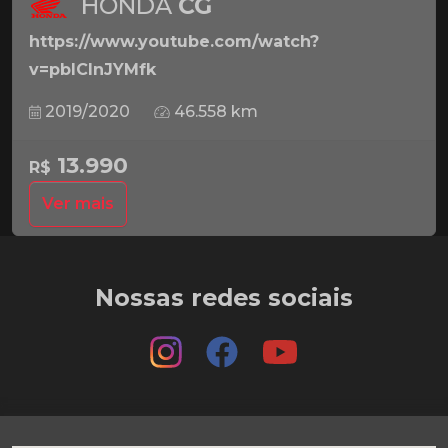
HONDA
CG
https://www.youtube.com/watch?
v=pbICInJYMfk
2019/2020
46.558 km
13.990
R$
Ver mais
Nossas redes sociais