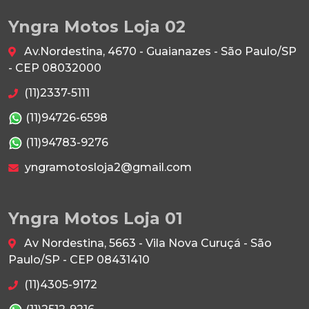
Yngra Motos Loja 02
Av.Nordestina, 4670 - Guaianazes - São Paulo/SP
- CEP 08032000
(11)2337-5111
(11)94726-6598
(11)94783-9276
yngramotosloja2@gmail.com
Yngra Motos Loja 01
Av Nordestina, 5663 - Vila Nova Curuçá - São
Paulo/SP - CEP 08431410
(11)4305-9172