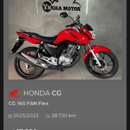
HONDA
CG
CG 160 FAN Flex
2023/2023
38.730 km