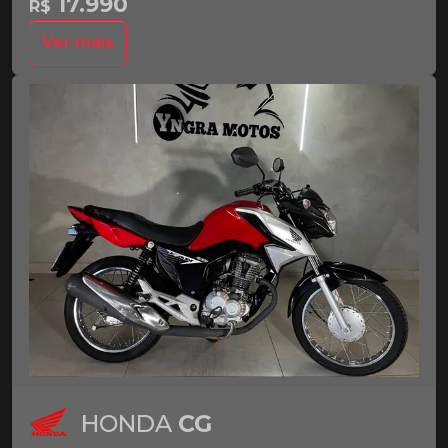
17.990
R$
Ver mais
HONDA
CG