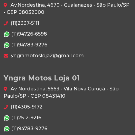
Av.Nordestina, 4670 - Guaianazes - São Paulo/SP
- CEP 08032000
(11)2337-5111
(11)94726-6598
(11)94783-9276
yngramotosloja2@gmail.com
Yngra Motos Loja 01
Av Nordestina, 5663 - Vila Nova Curuçá - São
Paulo/SP - CEP 08431410
(11)4305-9172
(11)2512-9216
(11)94783-9276