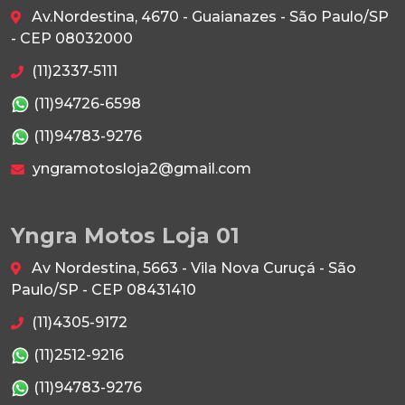
Av.Nordestina, 4670 - Guaianazes - São Paulo/SP
- CEP 08032000
(11)2337-5111
(11)94726-6598
(11)94783-9276
yngramotosloja2@gmail.com
Yngra Motos Loja 01
Av Nordestina, 5663 - Vila Nova Curuçá - São
Paulo/SP - CEP 08431410
(11)4305-9172
(11)2512-9216
(11)94783-9276