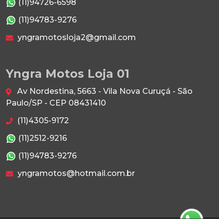
(11)94726-6598
(11)94783-9276
yngramotosloja2@gmail.com
Yngra Motos Loja 01
Av Nordestina, 5663 - Vila Nova Curuçá - São
Paulo/SP - CEP 08431410
(11)4305-9172
(11)2512-9216
(11)94783-9276
yngramotos@hotmail.com.br