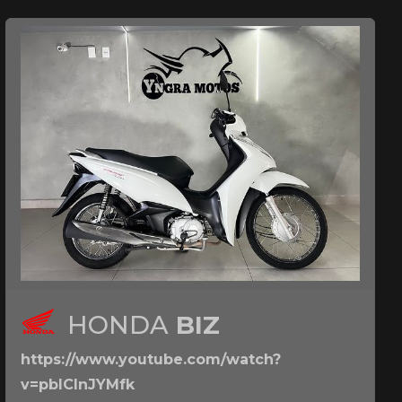
HONDA
BIZ
https://www.youtube.com/watch?
v=pbICInJYMfk