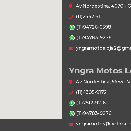
Av.Nordestina, 4670 - 
(11)2337-5111
(11)94726-6598
(11)94783-9276
yngramotosloja2@gma
Yngra Motos L
Av Nordestina, 5663 - 
(11)4305-9172
(11)2512-9216
(11)94783-9276
yngramotos@hotmail.