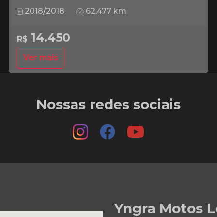
2018/2018
62.477 km
14.450
R$
Ver mais
Nossas redes sociais
Yngra Motos L