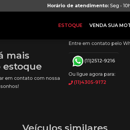
Horário de atendimento:
Seg - 10
ESTOQUE
VENDA SUA MO
Entre em contato pelo Wh
tá mais
(11)2512-9216
o estoque
Ou ligue agora para:
rar em contato com nossa
(11)4305-9172
 sonhos!
Veículos similares