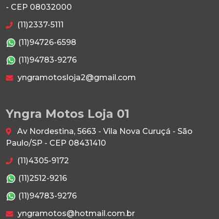
- CEP 08032000
(11)2337-5111
(11)94726-6598
(11)94783-9276
yngramotosloja2@gmail.com
Yngra Motos Loja 01
Av Nordestina, 5663 - Vila Nova Curuçá - São
Paulo/SP - CEP 08431410
(11)4305-9172
(11)2512-9216
(11)94783-9276
yngramotos@hotmail.com.br