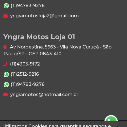
(11)94783-9276
yngramotosloja2@gmail.com
Yngra Motos Loja 01
Av Nordestina, 5663 - Vila Nova Curuçá - São
Paulo/SP - CEP 08431410
(11)4305-9172
(11)2512-9216
(11)94783-9276
yngramotos@hotmail.com.br
Utilizamos Cookies para garantir a segurança e