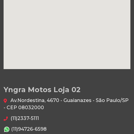
Yngra Motos Loja 02
Av.Nordestina, 4670 - Guaianazes - São Paulo/SP
- CEP 08032000
(11)2337-5111
(11)94726-6598