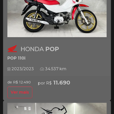
HONDA
POP
POP 110i
2023/2023
34.537 km
11.690
de R$ 12.490
por R$
Ver mais