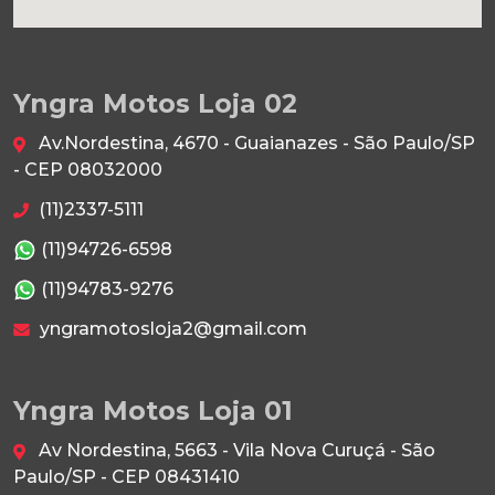
Yngra Motos Loja 02
Av.Nordestina, 4670 - Guaianazes - São Paulo/SP
- CEP 08032000
(11)2337-5111
(11)94726-6598
(11)94783-9276
yngramotosloja2@gmail.com
Yngra Motos Loja 01
Av Nordestina, 5663 - Vila Nova Curuçá - São
Paulo/SP - CEP 08431410