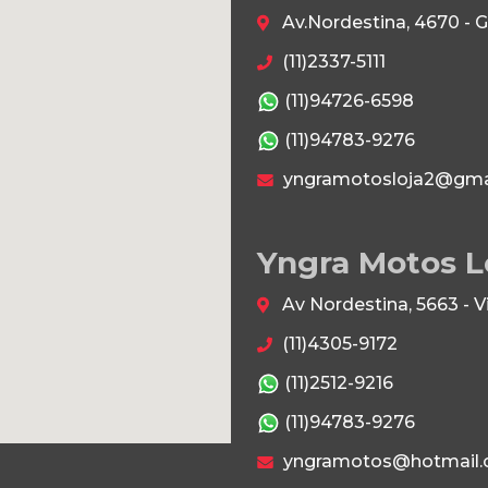
Av.Nordestina, 4670 - 
(11)2337-5111
(11)94726-6598
(11)94783-9276
yngramotosloja2@gma
Yngra Motos L
Av Nordestina, 5663 - 
(11)4305-9172
(11)2512-9216
(11)94783-9276
yngramotos@hotmail.