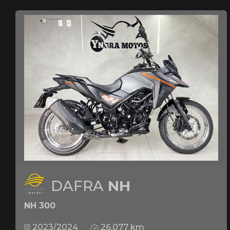
DAFRA
NH
NH 300
2023/2024
26.077 km