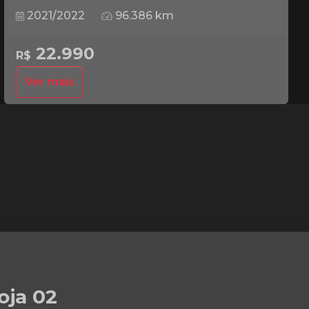
2021/2022
96.386 km
22.990
R$
Ver mais
oja 02