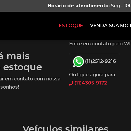
Horário de atendimento:
Seg - 10
ESTOQUE
VENDA SUA MO
Entre em contato pelo Wh
tá mais
(11)2512-9216
o estoque
Ou ligue agora para:
rar em contato com nossa
(11)4305-9172
 sonhos!
Veículos similares