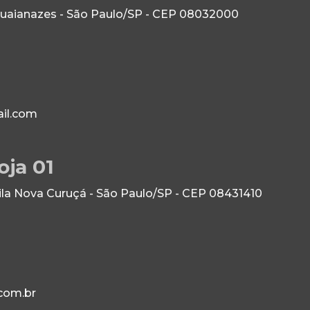
Guaianazes - São Paulo/SP - CEP 08032000
il.com
oja 01
Vila Nova Curuçá - São Paulo/SP - CEP 08431410
com.br