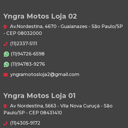
Yngra Motos Loja 02
Av.Nordestina, 4670 - Guaianazes - São Paulo/SP
- CEP 08032000
(11)2337-5111
(11)94726-6598
(11)94783-9276
yngramotosloja2@gmail.com
Yngra Motos Loja 01
Av Nordestina, 5663 - Vila Nova Curuçá - São
Paulo/SP - CEP 08431410
(11)4305-9172