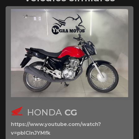
HONDA
CG
https://www.youtube.com/watch?
v=pbICInJYMfk