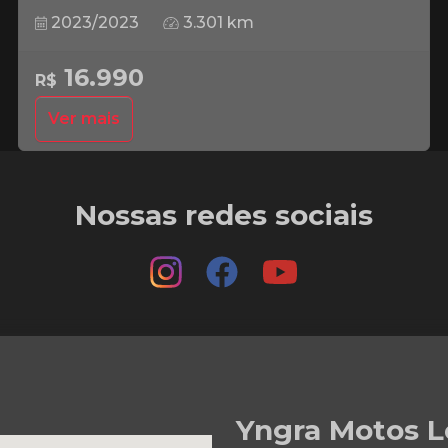
2023/2023
3.301 km
16.990
R$
Ver mais
Nossas redes sociais
Yngra Motos L