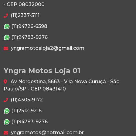
- CEP 08032000
(11)2337-5111
(11)94726-6598
(11)94783-9276
yngramotosloja2@gmail.com
Yngra Motos Loja 01
Av Nordestina, 5663 - Vila Nova Curuçá - São
Paulo/SP - CEP 08431410
(11)4305-9172
(11)2512-9216
(11)94783-9276
yngramotos@hotmail.com.br