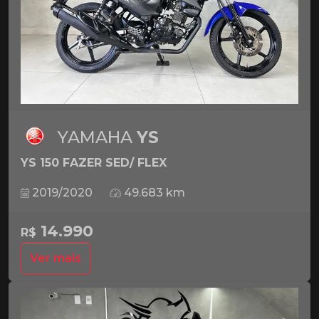
YAMAHA
YS
YS 150 FAZER SED/ FLEX
2019/2020
49.683 km
14.990
R$
Ver mais