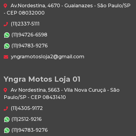
Av.Nordestina, 4670 - Guaianazes - São Paulo/SP
- CEP 08032000
(11)2337-5111
(11)94726-6598
(11)94783-9276
yngramotosloja2@gmail.com
Yngra Motos Loja 01
Av Nordestina, 5663 - Vila Nova Curuçá - São
Paulo/SP - CEP 08431410
(11)4305-9172
(11)2512-9216
(11)94783-9276