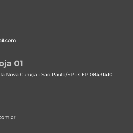
il.com
oja 01
Vila Nova Curuçá - São Paulo/SP - CEP 08431410
com.br