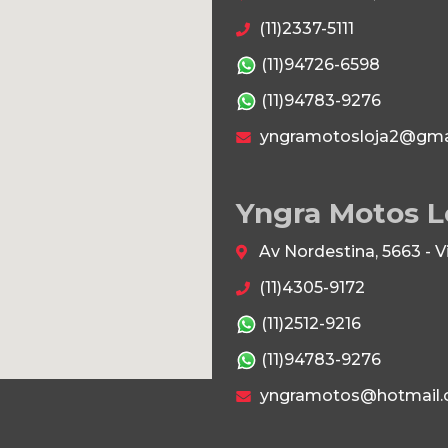
(11)2337-5111
(11)94726-6598
(11)94783-9276
yngramotosloja2@gma
Yngra Motos L
Av Nordestina, 5663 - 
(11)4305-9172
(11)2512-9216
(11)94783-9276
yngramotos@hotmail.