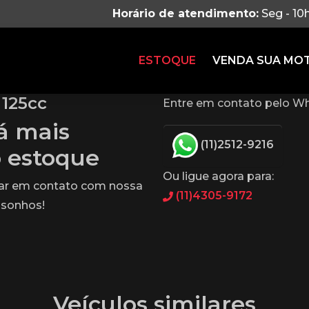
Horário de atendimento:
Seg - 10
ESTOQUE
VENDA SUA MO
125cc
Entre em contato pelo Wh
tá mais
(11)2512-9216
o estoque
Ou ligue agora para:
rar em contato com nossa
(11)4305-9172
 sonhos!
Veículos similares