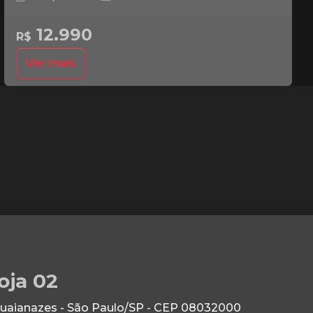
12.990
R$
Ver mais
oja 02
Guaianazes - São Paulo/SP - CEP 08032000