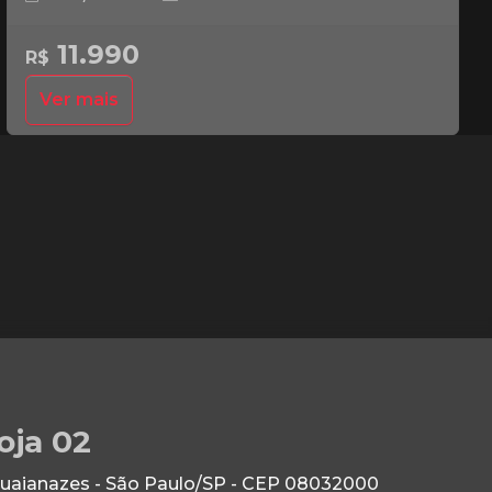
11.990
R$
Ver mais
oja 02
Guaianazes - São Paulo/SP - CEP 08032000