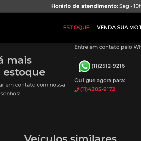
Horário de atendimento:
Seg - 10
ESTOQUE
VENDA SUA MO
Entre em contato pelo Wh
tá mais
(11)2512-9216
o estoque
Ou ligue agora para:
rar em contato com nossa
(11)4305-9172
 sonhos!
Veículos similares