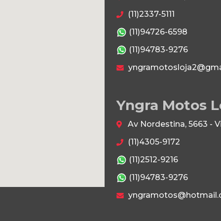
(11)2337-5111
(11)94726-6598
(11)94783-9276
yngramotosloja2@gma
Yngra Motos L
Av Nordestina, 5663 - 
(11)4305-9172
(11)2512-9216
(11)94783-9276
yngramotos@hotmail.