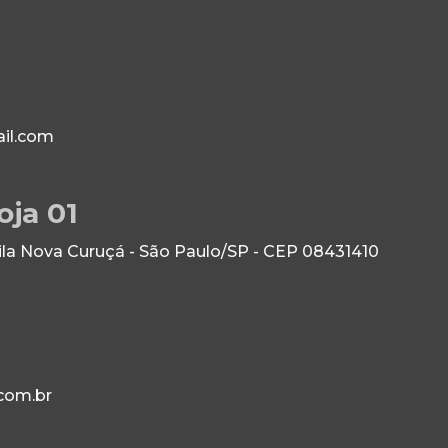
il.com
oja 01
Vila Nova Curuçá - São Paulo/SP - CEP 08431410
com.br