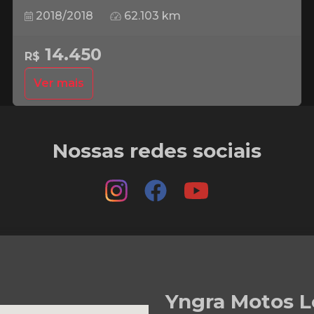
2018/2018
62.103 km
14.450
R$
Ver mais
Nossas redes sociais
Yngra Motos L