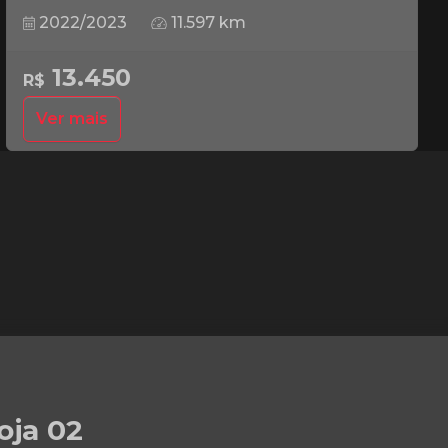
2022/2023
11.597 km
13.450
R$
Ver mais
oja 02