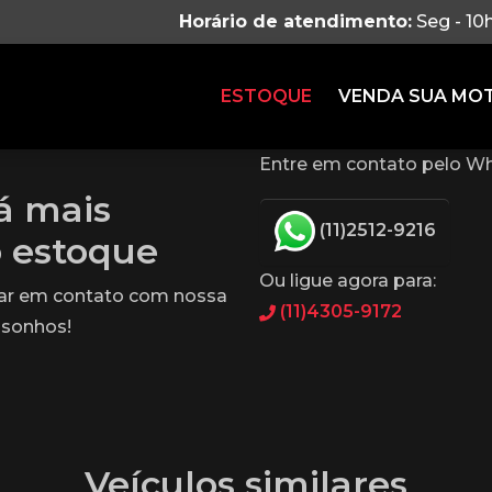
Horário de atendimento:
Seg - 10
ESTOQUE
VENDA SUA MO
Entre em contato pelo Wh
tá mais
(11)2512-9216
o estoque
Ou ligue agora para:
rar em contato com nossa
(11)4305-9172
 sonhos!
Veículos similares