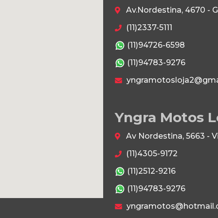
Av.Nordestina, 4670 - 
(11)2337-5111
(11)94726-6598
(11)94783-9276
yngramotosloja2@gma
Yngra Motos L
Av Nordestina, 5663 - 
(11)4305-9172
(11)2512-9216
(11)94783-9276
yngramotos@hotmail.